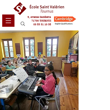
9, avenue Gambetta
71700 TOURNUS
03 85 51 10 58