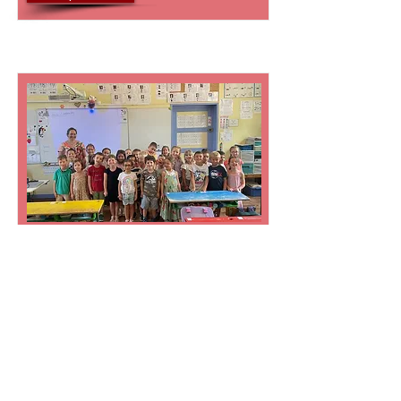
Notre classe
Cliquez ICI
Accueil
© 2026 Ecole Privée Saint Valérien Tournus - 9
Avenue Gambetta 71700 TOURNUS