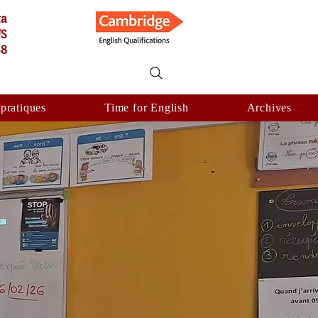
ta
US
58
 pratiques
Time for English
Archives