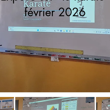
février 2026