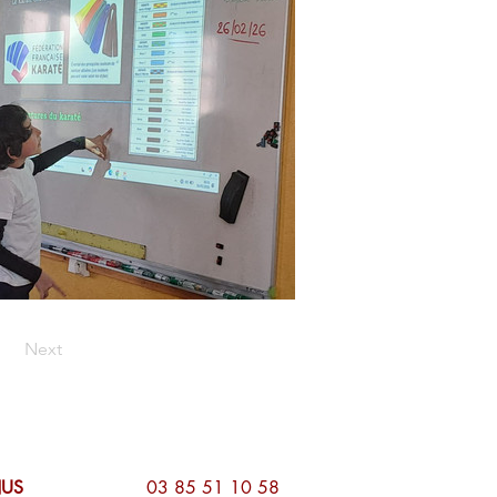
Next
URNUS
03 85 51 10 58