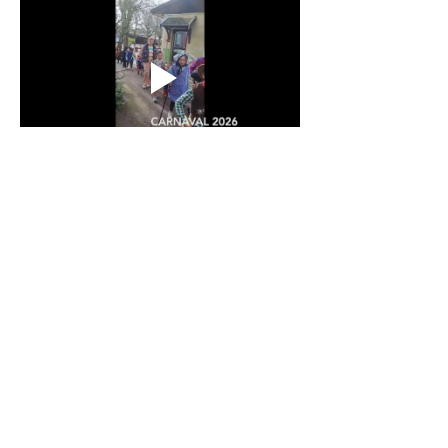
Previous
Next
< Retour
Accueil
© 2026 Ecole Privée Saint Valérien Tournus - 9
Avenue Gambetta 71700 TOURNUS