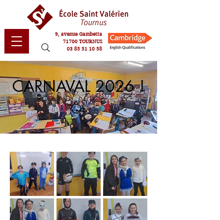
9, avenue Gambetta
71700 TOURNUS
03 85 51 10 58
CARNAVAL 2026 !
🥳