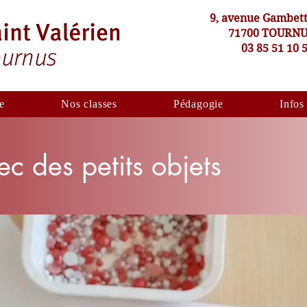
9, avenue Gambet
71700 TOURN
03 85 51 10 
e
Nos classes
Pédagogie
Infos
c des petits objets