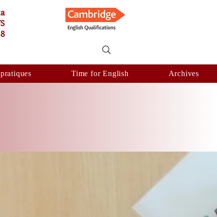
ta
US
58
 pratiques
Time for English
Archives