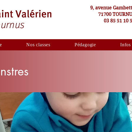
9, avenue Gambet
71700 TOURN
03 85 51 10 
e
Nos classes
Pédagogie
Infos
nstres