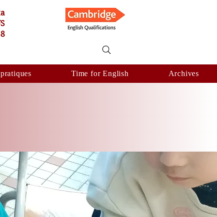
ta
US
58
 pratiques
Time for English
Archives