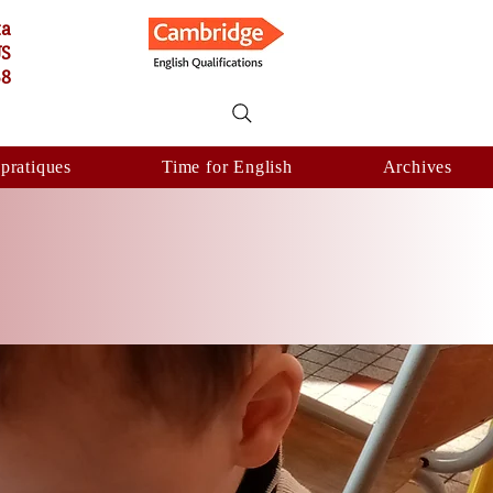
ta
US
58
 pratiques
Time for English
Archives