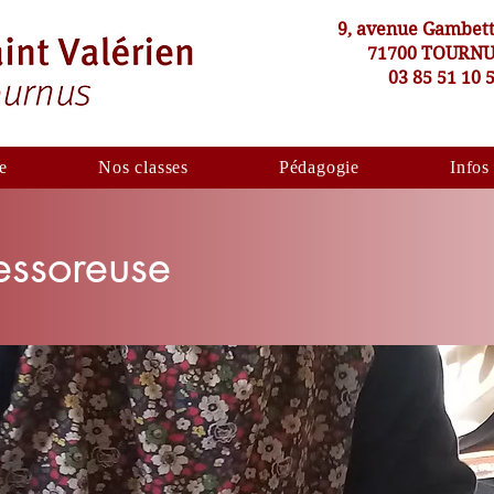
9, avenue Gambet
71700 TOURN
03 85 51 10 
e
Nos classes
Pédagogie
Infos
'essoreuse