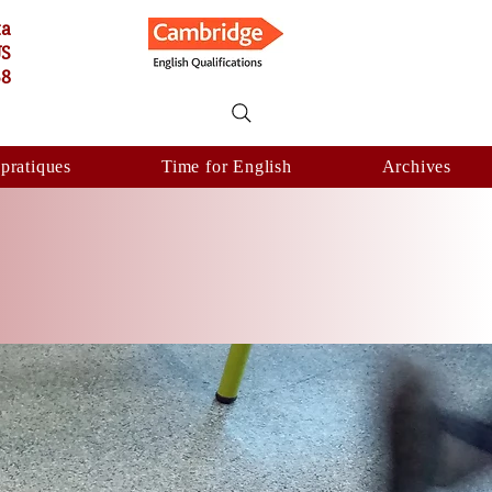
ta
US
58
 pratiques
Time for English
Archives