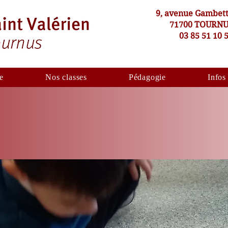
9, avenue Gambet
71700 TOURN
03 85 51 10 
e
Nos classes
Pédagogie
Infos