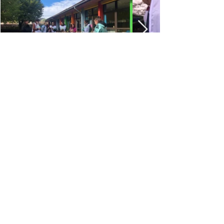
Retour
Précédent
Suivant
Accueil
© 2026 Ecole Privée Saint Valérien Tournus - 9
Avenue Gambetta 71700 TOURNUS
03 85 51 10 58
Mentions légales
Politique confidentialité
Création et gestion site internet S&D COULON