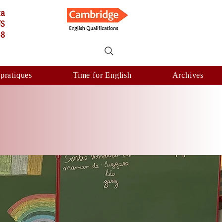
ta
US
58
 pratiques
Time for English
Archives