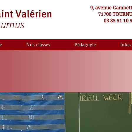
9, avenue Gambet
71700 TOURN
03 85 51 10 
e
Nos classes
Pédagogie
Infos