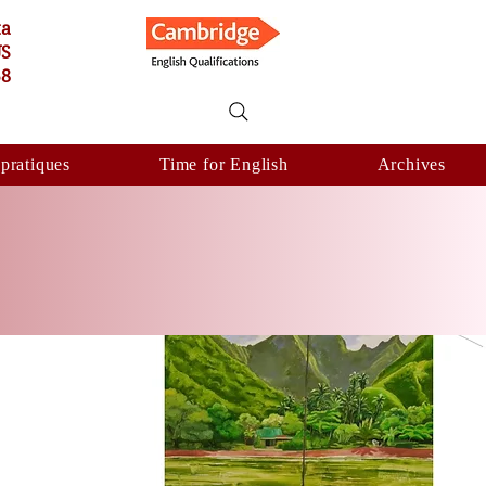
ta
US
58
 pratiques
Time for English
Archives