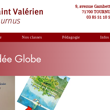
9, avenue Gambet
71700 TOURN
03 85 51 10 
e
Nos classes
Pédagogie
Infos
dée Globe