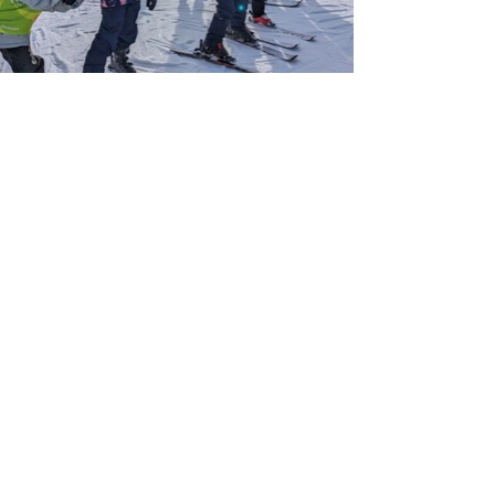
Retour
Précédent
Suivant
Accueil
© 2026 Ecole Privée Saint Valérien Tournus - 9
Avenue Gambetta 71700 TOURNUS
03 85 51 10 58
Mentions légales
Politique confidentialité
Création et gestion site internet S&D COULON