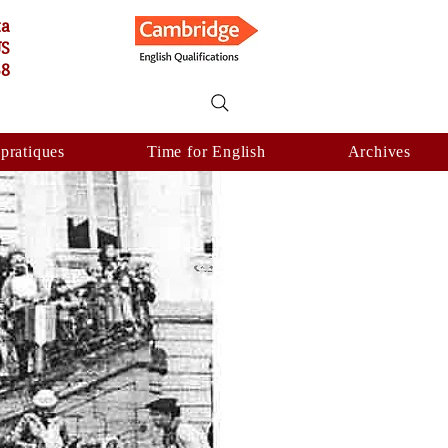
ta
US
58
 pratiques
Time for English
Archives