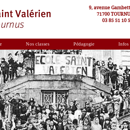
9, avenue Gambet
71700 TOURN
03 85 51 10 
e
Nos classes
Pédagogie
Infos