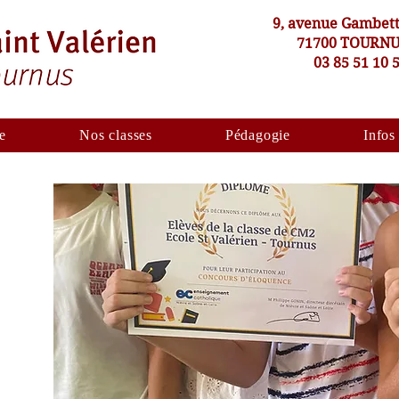
9, avenue Gambet
71700 TOURN
03 85 51 10 
e
Nos classes
Pédagogie
Infos